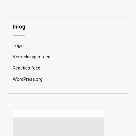
Inlog
Login
Vermeldingen feed
Reacties feed
WordPress.org